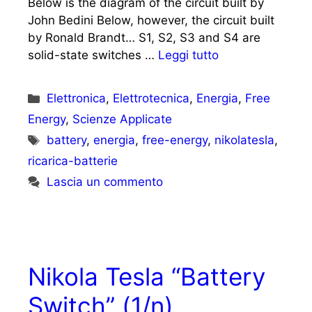
Below is the diagram of the circuit built by
John Bedini Below, however, the circuit built
by Ronald Brandt… S1, S2, S3 and S4 are
solid-state switches …
Leggi tutto
Categorie
Elettronica
,
Elettrotecnica
,
Energia
,
Free
Energy
,
Scienze Applicate
Tag
battery
,
energia
,
free-energy
,
nikolatesla
,
ricarica-batterie
Lascia un commento
Nikola Tesla “Battery
Switch” (1/n)