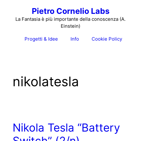
Vai
Pietro Cornelio Labs
al
contenuto
La Fantasia è più importante della conoscenza (A.
Einstein)
Progetti & Idee
Info
Cookie Policy
nikolatesla
Nikola Tesla “Battery
Switch” (2/n)