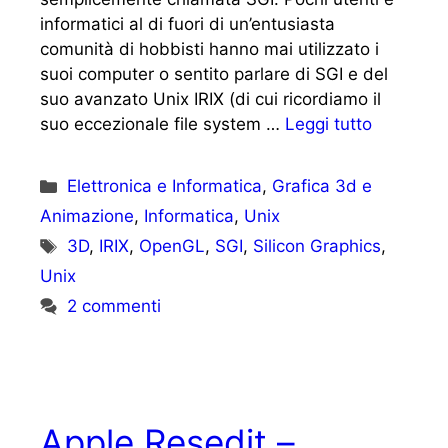
informatici al di fuori di un’entusiasta
comunità di hobbisti hanno mai utilizzato i
suoi computer o sentito parlare di SGI e del
suo avanzato Unix IRIX (di cui ricordiamo il
suo eccezionale file system …
Leggi tutto
Categorie
Elettronica e Informatica
,
Grafica 3d e
Animazione
,
Informatica
,
Unix
Tag
3D
,
IRIX
,
OpenGL
,
SGI
,
Silicon Graphics
,
Unix
2 commenti
Apple Resedit –