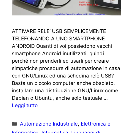
ATTIVARE RELE’ USB SEMPLICEMENTE
TELEFONANDO A UNO SMARTPHONE
ANDROID Quanti di voi possiedono vecchi
smartphone Android inutilizzati, quindi
perché non prenderli ed usarli per creare
simpatiche procedure di automazione in casa
con GNU/Linux ed una schedina relè USB?
Basta un piccolo computer anche obsoleto,
installare una distribuzione GNU/Linux come
Debian o Ubuntu, anche solo testuale …
Leggi tutto
Categorie
Automazione Industriale
,
Elettronica e
Informatica
,
Informatica
,
Linguaggi di