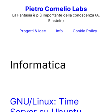
Vai
Pietro Cornelio Labs
al
contenuto
La Fantasia è più importante della conoscenza (A.
Einstein)
Progetti & Idee
Info
Cookie Policy
Informatica
GNU/Linux: Time
Server su Ubuntu