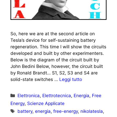
So, here we are at the second article on
Tesla’s device for self-sustaining battery
regeneration. This time I will show the circuits
developed and built by other experimenters.
Below is the diagram of the circuit built by
John Bedini Below, however, the circuit built
by Ronald Brandt… S1, S2, S3 and S4 are
solid-state switches …
Leggi tutto
Categorie
Elettronica
,
Elettrotecnica
,
Energia
,
Free
Energy
,
Scienze Applicate
Tag
battery
,
energia
,
free-energy
,
nikolatesla
,