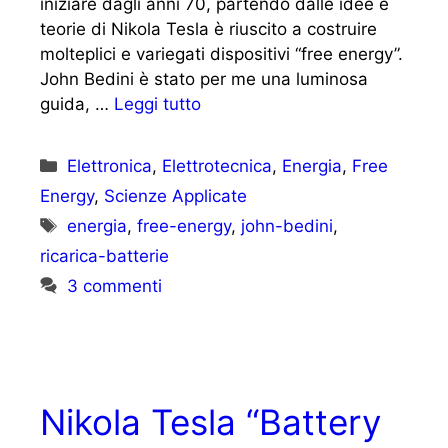
iniziare dagli anni 70, partendo dalle idee e
teorie di Nikola Tesla è riuscito a costruire
molteplici e variegati dispositivi “free energy”.
John Bedini è stato per me una luminosa
guida, …
Leggi tutto
Categorie
Elettronica
,
Elettrotecnica
,
Energia
,
Free
Energy
,
Scienze Applicate
Tag
energia
,
free-energy
,
john-bedini
,
ricarica-batterie
3 commenti
Nikola Tesla “Battery